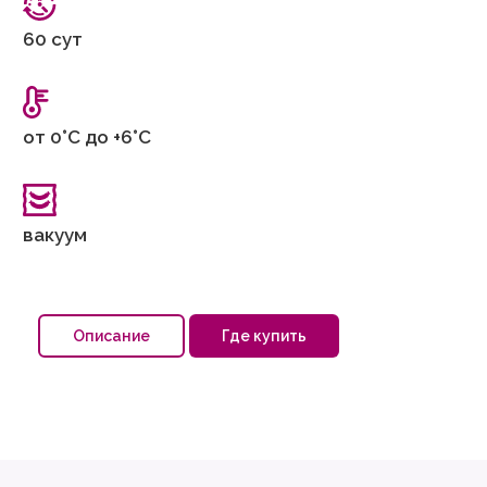
60 сут
от 0°С до +6°С
вакуум
Описание
Где купить