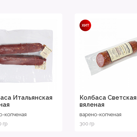
аса Итальянская
Колбаса Светская
ная
вяленая
о-копченая
варено-копченая
0 гр
300 гр