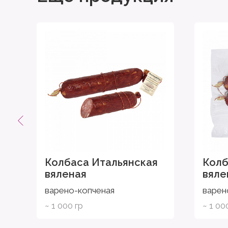
Колбаса Итальянская
Колб
вяленая
вяле
варено-копченая
варен
~ 1 000 гр
~ 1 00