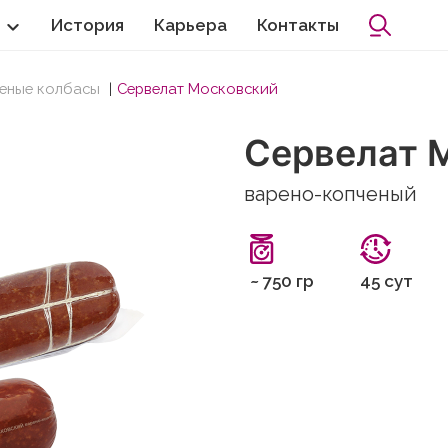
История
Карьера
Контакты
еные колбасы
Сервелат Московский
Сервелат 
варено-копченый
~ 750 гр
45 сут