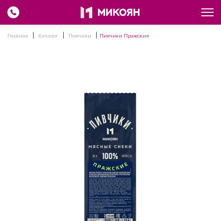
Главная
Каталог
Пивчики
Пивчики Пражские