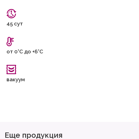
45 сут
от 0°С до +6°С
вакуум
Еще продукция