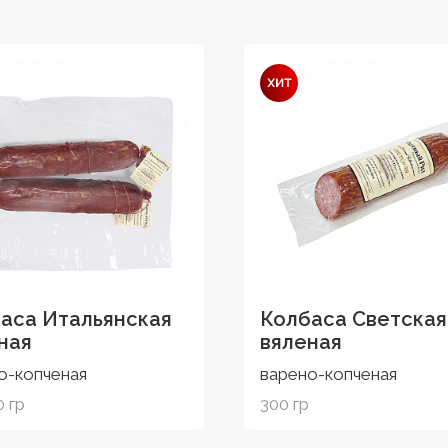
аса Итальянская
Колбаса Светская
ная
вяленая
о-копченая
варено-копченая
0 гр
300 гр