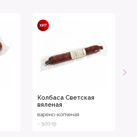
Колбаса Светская
К
вяленая
в
варено-копченая
в
~ 500 гр
~ 