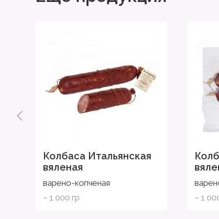
Колбаса Итальянская
Колб
вяленая
вяле
варено-копченая
варен
~ 1 000 гр
~ 1 00