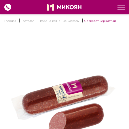
Главная
Каталог
Варено-копченые колбасы
Сервелат Зернистый