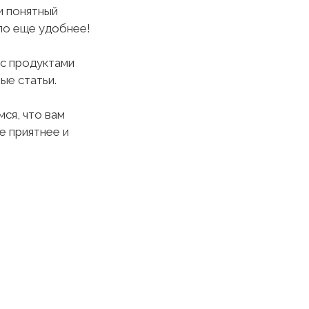
и понятный
ло еще удобнее!
 с продуктами
ые статьи.
ся, что вам
е приятнее и