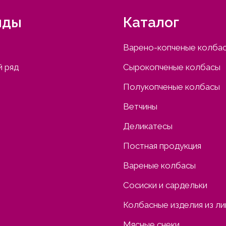
нды
Каталог
Варено-копченые колба
 ряд
Сырокопченые колбасы
Полукопченые колбасы
Ветчины
Деликатесы
Постная продукция
Вареные колбасы
Сосиски и сардельки
Колбасные изделия из л
Мясные снеки