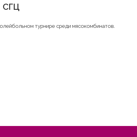
м СГЦ
олейбольном турнире среди мясокомбинатов.