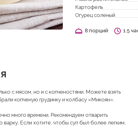
Картофель
Огурец соленый
8 порций
1.5 ча
ия
ько с мясом, но и с копченостями. Можете взять
брали копченую грудинку и колбасу «Микоян».
очно много времени. Рекомендуем отварить
о варку. Если хотите, чтобы суп был более легким,