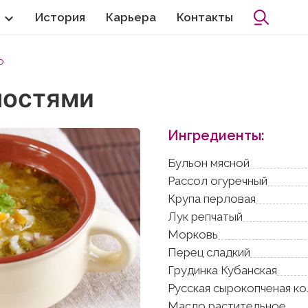
История
Карьера
Контакты
о
ностями
Ингредиенты:
Бульон мясной
Рассол огуречный
Крупа перловая
Лук репчатый
Морковь
Перец сладкий
Грудинка Кубанская
Русская сырокопченая к
Масло растительное