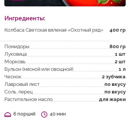
Ингредиенты:
Колбаса Светская вяленая «Охотный ряд»
400 гр
Помидоры
800 гр
Луковица
1 шт
Морковь
2 шт
Бульон (мясной или овощной)
1 л
Чеснок
2 зубчика
Лавровый лист
по вкусу
Соль, перец
по вкусу
Растительное масло
для жарки
6 порций
40 мин