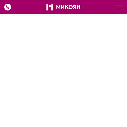
Главная
Каталог
Колбасные изделия из ливера
Микоян