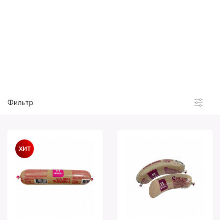
Микоян
Охотный ряд
Snexi
Пивчики
Фильтр