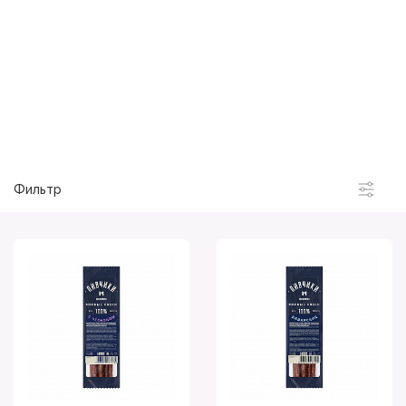
Микоян
Охотный ряд
Snexi
Пивчики
Фильтр