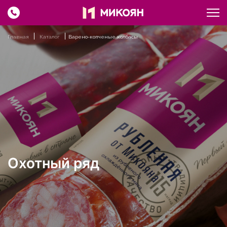
Главная
Каталог
Варено-копченые колбасы
Охотный ряд